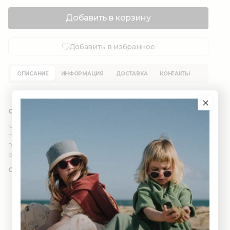
Добавить в корзину
Добавить в избранное
ОПИСАНИЕ
ИНФОРМАЦИЯ
ДОСТАВКА
КОНТАКТЫ
Состав: органический хлопок 100% (GOTS)
Милая шапочка-гномик с завязками.
Подходит для самых маленьких.
Выполнена из мягкого гладкого трикотажа или трикотажа в
рубчик.
Обхват головы:
1-3 мес - 36-37 см
3-6 мес - 38-39 см
6-9 мес - 40-41 см
9-12 мес - 42-44 см