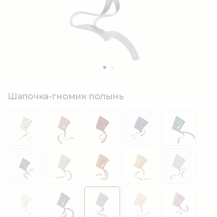
Шапочка-гномик полынь