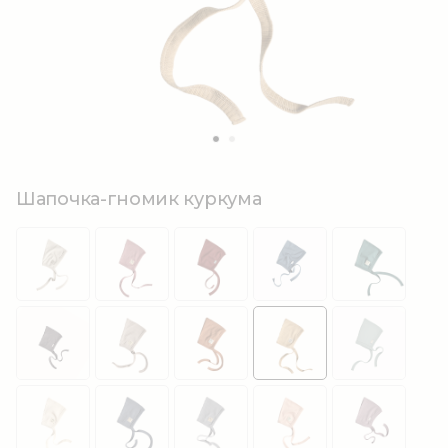
Шапочка-гномик куркума