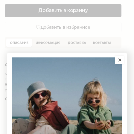
Добавить в корзину
Добавить в избранное
ОПИСАНИЕ
ИНФОРМАЦИЯ
ДОСТАВКА
КОНТАКТЫ
Состав: органический хлопок 100% (GOTS)
Милая шапочка-гномик с завязками.
Подходит для самых маленьких.
Выполнена из мягкого гладкого трикотажа или трикотажа в
рубчик.
Обхват головы:
1-3 мес - 36-37 см
3-6 мес - 38-39 см
6-9 мес - 40-41 см
9-12 мес - 42-44 см