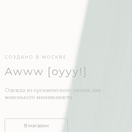
СОЗДАНО В МОСКВЕ
Awww [оууу!]
Одежда из органического хлопка для
маленького минималиста.
В магазин