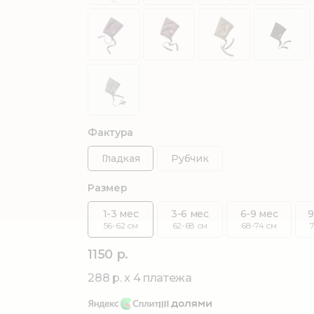
Фактура
Гладкая
Рубчик
Размер
1-3 мес
3-6 мес
6-9 мес
9
56-62 см
62-68 см
68-74 см
1150 р.
288 р. x 4 платежа