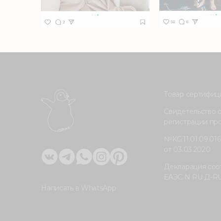
Товар сертифиц
Свидетельство 
регистрации пр
№KG.11.01.09.01
от 03.03.2020
Декларация соот
ЕАЭС N RU Д-RU
Написать в WhatsApp