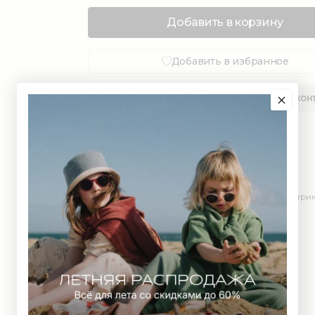
Добавить в корзину
Добавить в избранное
ОПИСАНИЕ
ИНФОРМАЦИЯ
ДОСТАВКА
КОН
Состав: органический хлопок 100% (GOTS)
Милая шапочка-гномик с завязками.
Подходит для самых маленьких.
Выполнена из мягкого гладкого трикотажа или трик
рубчик.
Обхват головы:
1-3 мес - 36-37 см
3-6 мес - 38-39 см
6-9 мес - 40-41 см
9-12 мес - 42-44 см