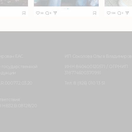
ирован ЕАС
ИП Соколова Ольга Владимиров
о государственной
ИНН 840400120571 / ОГРНИП
одукции
318774600370991
6.R.000772.03.20
Тел: 8 (926) 010 13 51
ветствия:
.HB32.B.08128/20