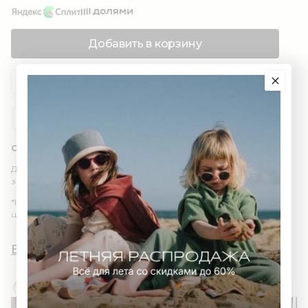
Добавить в корзину
Добавить в избранное
ОПИСАНИЕ
ИНФОРМАЦИЯ
ДОСТАВКА
КОНТАКТЫ
Состав: 100% органический хлопок (GOTS)
Для удобства надевания, в размерах до 2 лет на плече есть
застежка на кнопках.
*Цвет изделия в реальности может отличаться из-за
цветопередачи различных мониторов.
Вы и AWWW