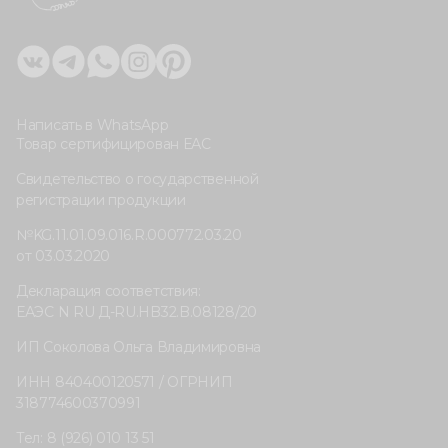
Написать в WhatsApp
Товар сертифицирован ЕАС
Свидетельство о государственной
регистрации продукции
№KG.11.01.09.016.R.000772.03.20
от 03.03.2020
Декларация соответствия:
ЕАЭС N RU Д-RU.HB32.B.08128/20
ИП Соколова Ольга Владимировна
ИНН 840400120571 / ОГРНИП
318774600370991
Тел: 8 (926) 010 13 51