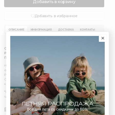
Добавить в корзину
Добавить в избранное
ОПИСАНИЕ
ИНФОРМАЦИЯ
ДОСТАВКА
КОНТАКТЫ
Состав: 100% органический хлопок (GOTS)
Размер: 100 см / 100 см
Полотенце упаковано в фирменный zip пакет
Невероятно мягкие и пушистые махровые полотенца из 100%
органического хлопка точно оценят и малыши и взрослые.
Размер подойдёт как самым маленьким так и большим детям.
Осталось выбрать ушки. Кем же будет ваш малыш? Зайцем,
котом или мишкой?
*Цвет изделия в реальности может отличаться из-за
цветопередачи различных мониторов*
Вы и AWWW