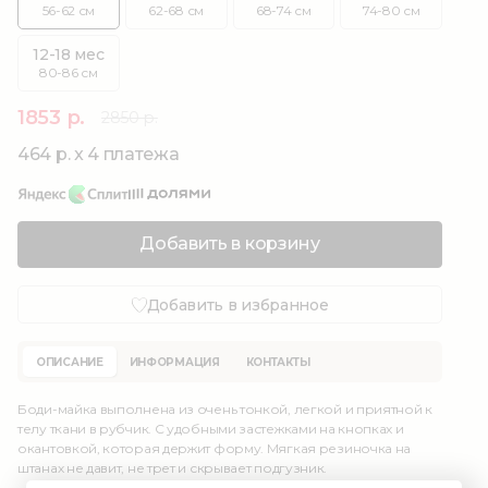
56-62 см
62-68 см
68-74 см
74-80 см
12-18 мес
80-86 см
1853 р.
2850 р.
464 р. x 4 платежа
Добавить в корзину
Добавить в избранное
ОПИСАНИЕ
ИНФОРМАЦИЯ
КОНТАКТЫ
Боди-майка выполнена из очень тонкой, легкой и приятной к
телу ткани в рубчик. С удобными застежками на кнопках и
окантовкой, которая держит форму. Мягкая резиночка на
штанах не давит, не трет и скрывает подгузник.