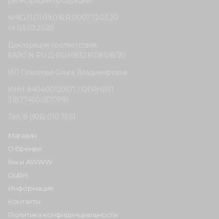
регистрации продукции
№KG.11.01.09.016.R.000772.03.20
от 03.03.2020
Декларация соответствия:
ЕАЭС N RU Д-RU.HB32.B.08128/20
ИП Соколова Ольга Владимировна
ИНН 840400120571 / ОГРНИП
318774600370991
Тел: 8 (926) 010 13 51
Магазин
О бренде
Вы и AWWW
Outlet
Информация
Контакты
Политика конфиденциальности