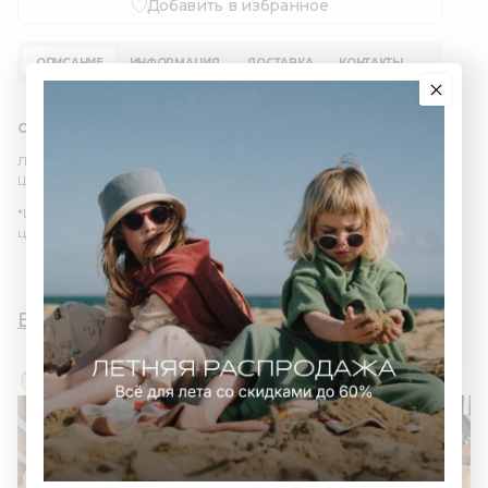
Добавить в избранное
ОПИСАНИЕ
ИНФОРМАЦИЯ
ДОСТАВКА
КОНТАКТЫ
Состав: 100% органический хлопок (GOTS)
Лонгслив oversize из трикотажа в рубчик.
Широкий ворот облегчает процесс одевания.
*Цвет изделия в реальности может отличаться из-за
цветопередачи различных мониторов.
Вы и AWWW