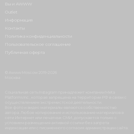
Вы и AWWW
Outlet
Информация
Контакты
Политика конфиденциальности
Пользовательское соглашение
Публичная оферта
© Awww Moscow 2019-2026
Москва
Социальная сеть Instagram принадлежит компании Meta
Platforms Inc., которая запрещена на территории РФ в связи с
осуществлением экстремистской деятельности.
Все фото и видео материалы являются собственностью
автора. Любое копирование и использование материалов в
сети Интернет или печатных СМИ, допускается только с
условием размещения активной ссылки без запрета
индексации или с письменного согласия администрации сайта.