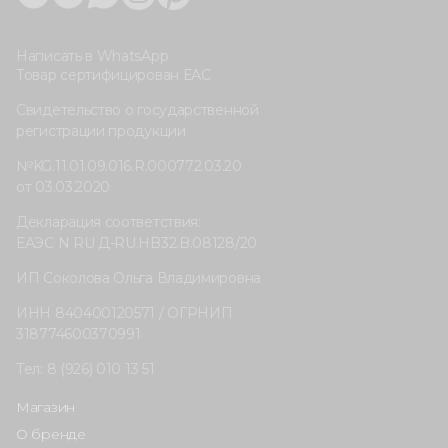
Написать в WhatsApp
Товар сертифицирован ЕАС
Свидетельство о государственной
регистрации продукции
№KG.11.01.09.016.R.000772.03.20
от 03.03.2020
Декларация соответствия:
ЕАЭС N RU Д-RU.HB32.B.08128/20
ИП Соколова Ольга Владимировна
ИНН 840400120571 / ОГРНИП
318774600370991
Тел: 8 (926) 010 13 51
Магазин
О бренде