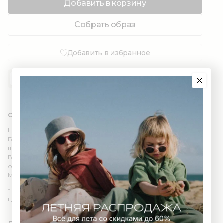
Добавить в корзину
Собрать образ
Добавить в избранное
ОПИСАНИЕ
ИНФОРМАЦИЯ
ДОСТАВКА
КОНТАКТЫ
Состав: органический хлопок 100% (GOTS)
Штаны с отворотами из уютного трикотажа.
Благодаря высоким манжетам и специальной форме лекал эти
штанишки будут расти вместе с вашим малышом.
Вы можете регулировать размер штанишек с помощью
отворотов.
Мягкая резинка не будет давить на животик и ножки малыша.
*Цвет изделия в реальности может отличаться из-за
цветопередачи различных мониторов.