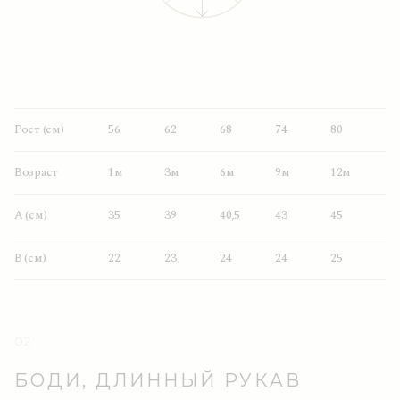
Рост (см)
56
62
68
74
80
Возраст
1м
3м
6м
9м
12м
A (см)
35
39
40,5
43
45
B (см)
22
23
24
24
25
БОДИ, ДЛИННЫЙ РУКАВ