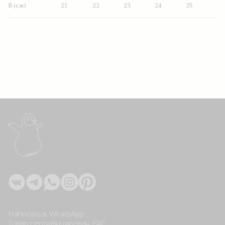
B (см)
21
22
23
24
25
Написать в WhatsApp
Товар сертифицирован ЕАС