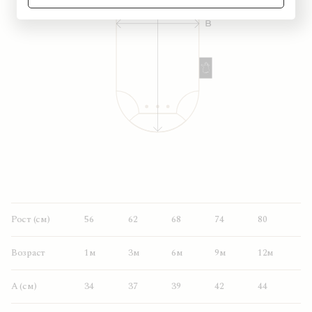
Рост (см)
56
62
68
74
80
Возраст
1м
3м
6м
9м
12м
A (см)
34
37
39
42
44