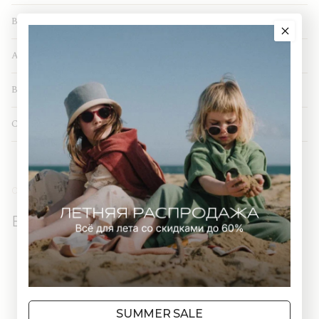
Возраст
1м
3м
6м
9м
12м
A (см)
32
35
37
40
43
B (см)
21
21
22
23
24
С (см)
17
20
21
24
25
БОДИ-МАЙКА
SUMMER SALE