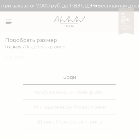
ри заказе от 7.000 руб. до ПВЗ СДЭК
Бесплатная доста
Подобрать размер
Главная
Подобрать размер
AWWW
Боди
Комбинезоны, кимоно-рыбки
Распашонки, футболки, майки
Штаны, блумеры, леггинсы