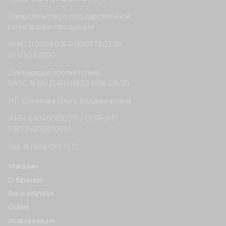
Свидетельство о государственной
регистрации продукции
№KG.11.01.09.016.R.000772.03.20
от 03.03.2020
Декларация соответствия:
ЕАЭС N RU Д-RU.HB32.B.08128/20
ИП Соколова Ольга Владимировна
ИНН 840400120571 / ОГРНИП
318774600370991
Тел: 8 (926) 010 13 51
Магазин
О бренде
Вы и AWWW
Outlet
Информация