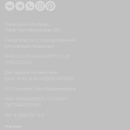
Написать в WhatsApp
Товар сертифицирован ЕАС
Свидетельство о государственной
регистрации продукции
№KG.11.01.09.016.R.000772.03.20
от 03.03.2020
Декларация соответствия:
ЕАЭС N RU Д-RU.HB32.B.08128/20
ИП Соколова Ольга Владимировна
ИНН 840400120571 / ОГРНИП
318774600370991
Тел: 8 (926) 010 13 51
Магазин