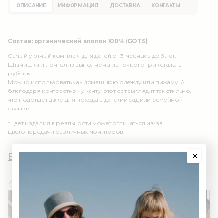
ОПИСАНИЕ
ИНФОРМАЦИЯ
ДОСТАВКА
КОНТАКТЫ
Состав: органический хлопок 100% (GOTS)
Самый уютный комплект для детей от 3 месяцев до 5 лет.
Штанишки и лонгслив выполнены из тонкого трикотажа в
рубчик.
Можно использовать как домашнюю одежду или пижаму. А
благодаря контрастному канту, этот сет выглядит так стильно,
что подойдёт даже для похода в детский сад или семейной
съёмки.
*Цвет изделия в реальности может отличаться из-за
цветопередачи различных мониторов.
Вы и AWWW